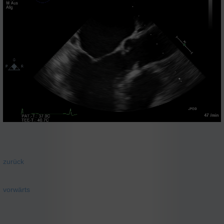
zurück
vorwärts