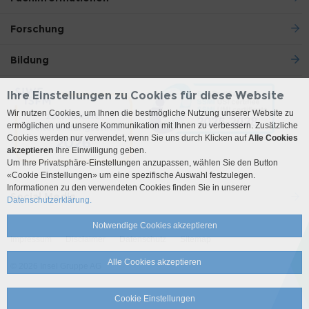
Forschung
Bildung
Ihre Einstellungen zu Cookies für diese Website
Wir nutzen Cookies, um Ihnen die bestmögliche Nutzung unserer Website zu
ermöglichen und unsere Kommunikation mit Ihnen zu verbessern. Zusätzliche
Cookies werden nur verwendet, wenn Sie uns durch Klicken auf
Alle Cookies
akzeptieren
Ihre Einwilligung geben.
Um Ihre Privatsphäre-Einstellungen anzupassen, wählen Sie den Button
«Cookie Einstellungen» um eine spezifische Auswahl festzulegen.
Informationen zu den verwendeten Cookies finden Sie in unserer
Social Media
Datenschutzerklärung.
Notwendige Cookies akzeptieren
Impressum
Disclaimer
Datenschutz
Sitemap
Alle Cookies akzeptieren
© 2026 Insel Gruppe AG
Cookie Einstellungen