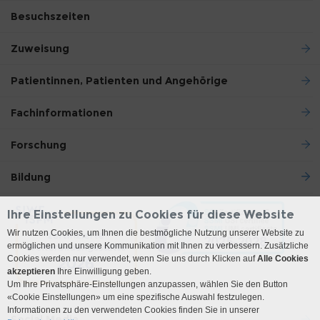
Besuchszeiten
Zuweisung
Patientinnen, Patienten und Angehörige
Fachinformationen
Forschung
Bildung
Ihre Einstellungen zu Cookies für diese Website
Wir nutzen Cookies, um Ihnen die bestmögliche Nutzung unserer Website zu
ermöglichen und unsere Kommunikation mit Ihnen zu verbessern. Zusätzliche
Cookies werden nur verwendet, wenn Sie uns durch Klicken auf
Alle Cookies
akzeptieren
Ihre Einwilligung geben.
Um Ihre Privatsphäre-Einstellungen anzupassen, wählen Sie den Button
«Cookie Einstellungen» um eine spezifische Auswahl festzulegen.
Informationen zu den verwendeten Cookies finden Sie in unserer
Social Media