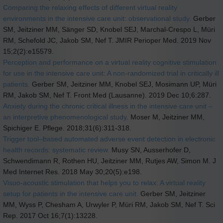
Comparing the relaxing effects of different virtual reality
environments in the intensive care unit: observational study.
Gerber
SM, Jeitziner MM, Sänger SD, Knobel SEJ, Marchal-Crespo L, Müri
RM, Schefold JC, Jakob SM, Nef T. JMIR Perioper Med. 2019 Nov
15;2(2):e15579.
Perception and performance on a virtual reality cognitive stimulation
for use in the intensive care unit: A non-randomized trial in critically ill
patients.
Gerber SM, Jeitziner MM, Knobel SEJ, Mosimann UP, Müri
RM, Jakob SM, Nef T. Front Med (Lausanne). 2019 Dec 10;6:287.
Anxiety during the chronic critical illness in the intensive care unit –
an interpretive phenomenological study.
Moser M, Jeitziner MM,
Spichiger E. Pflege. 2018;31(6):311-318.
Trigger tool–based automated adverse event detection in electronic
health records: systematic review.
Musy SN, Ausserhofer D,
Schwendimann R, Rothen HU, Jeitziner MM, Rutjes AW, Simon M. J
Med Internet Res. 2018 May 30;20(5):e198.
Visuo-acoustic stimulation that helps you to relax: A virtual reality
setup for patients in the intensive care unit.
Gerber SM, Jeitziner
MM, Wyss P, Chesham A, Urwyler P, Müri RM, Jakob SM, Nef T. Sci
Rep. 2017 Oct 16;7(1):13228.