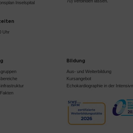
70) verbinden lassen.
ionsplan Inselspital
zeiten
0 Uhr
ng
Bildung
sgruppen
Aus- und Weiterbildung
bereiche
Kursangebot
nfrastruktur
Echokardiographie in der Intensiv
 Fakten