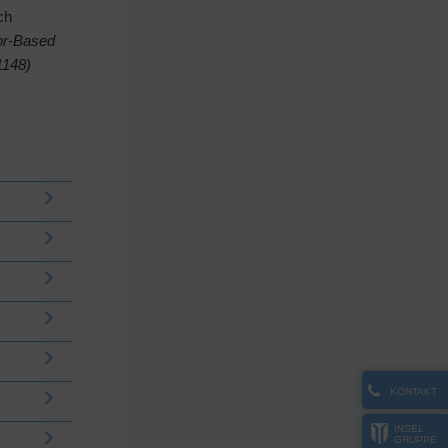
ch
or-Based
1148)
KONTAKT
INSEL
GRUPPE