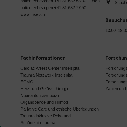
patientenbezogen +41 31 632 53 00 nicht
Situat
patientenbezogen +41 31 632 77 50
www.insel.ch
Besuchs
13.00–19.0
Fachinformationen
Forschu
Cardiac Arrest Center Inselspital
Forschung
Trauma Netzwerk Inselspital
Forschungs
ECMO
Forschungsi
Herz- und Gefässchirurgie
Zahlen und
Neurointensivmedizin
Organspende und Hirntod
Palliative Care und ethische Überlegungen
Trauma inklusive Poly- und
Schädelhirntrauma