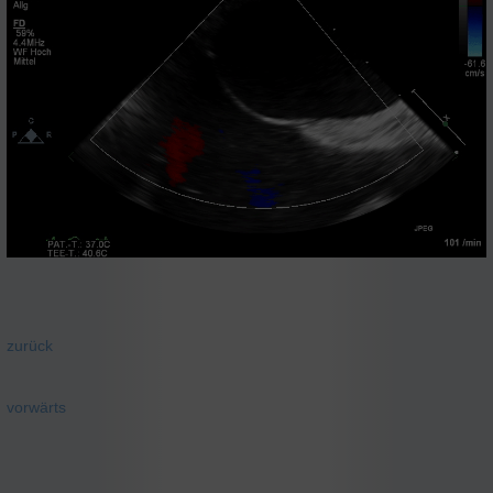
zurück
vorwärts