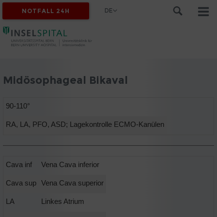
DE
NOTFALL 24H
Midösophageal Bikaval
90-110°
RA, LA, PFO, ASD; Lagekontrolle ECMO-Kanülen
Cava inf
Vena Cava inferior
Cava sup
Vena Cava superior
LA
Linkes Atrium