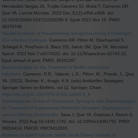
Hernández Vargas JA, Trujillo-Cáceres SJ, Muka T, Cameron DR,
Que YA. Lancet Microbe. 2022 Dec;3(12):e956-e968. doi:
10.1016/S2666-5247(22)00288-9. Epub 2022 Nov 10. PMID:
36370748.
Parallel Evolution of Pseudomonas aeruginosa during a Prolonged
ICU-Infection Outbreak.
Cameron DR, Pitton M, Oberhaensli S,
Schlegel K, Prod'hom G, Blanc DS, Jakob SM, Que YA. Microbiol
Spectr. 2022 Nov 7:e0274322. doi: 10.1128/spectrum.02743-22.
Epub ahead of print. PMID: 36342287
Bacteriophages for the Treatment of Biofilm-Associated
Infections.
Cameron, D.R., Valente, L.G., Pitton, M., Prazak, J., Que,
YA. (2022). Richter, K., Kragh, K.N. (eds) Antibiofilm Strategies.
Springer Series on Biofilms, vol 11. Springer, Cham.
https://doi.org/10.1007/978-3-031-10992-8_8
.
Subtherapeutic Doses of Vancomycin Synergize with Bacteriophages
for Treatment of Experimental Methicillin-Resistant
Staphylococcus
aureus
Infective Endocarditis.
Save J, Que YA, Entenza J, Resch G.
Viruses. 2022 Aug 16;14(8):1792. doi: 10.3390/v14081792. PMID:
36016414; PMCID: PMC9412893.
Mutation to
ispA
Produces Stable Small-Colony Variants of