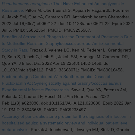
Pseudomonas aeruginosa
That Have Enhanced Aminoglycoside
Resistance.
Pitton M, Oberhaensli S, Appiah F, Pagani JL, Fournier
A, Jakob SM, Que YA, Cameron DR. Antimicrob Agents Chemother.
2022 Jul 19;66(7):e0062122. doi: 10.1128/aac.00621-22. Epub 2022
Jul 5. PMID: 35852364; PMCID: PMC9295567.
Benefits of Aerosolized Phages for the Treatment of Pneumonia Due
to Methicillin-Resistant Staphylococcus aureus: An Experimental
Study in Rats.
Prazak J, Valente LG, Iten M, Federer L, Grandgirard
D, Soto S, Resch G, Leib SL, Jakob SM, Haenggi M, Cameron DR,
Que YA. J Infect Dis. 2022 Apr 19;225(8):1452-1459. doi:
10.1093/infdis/jiab112. PMID: 33668071; PMCID: PMC9016458.
Bacteriophages Combined With Subtherapeutic Doses of
Flucloxacillin Act Synergistically against
Staphylococcus aureus
Experimental Infective Endocarditis.
Save J, Que YA, Entenza JM,
Kolenda C, Laurent F, Resch G. J Am Heart Assoc. 2022
Feb;11(3):e023080. doi: 10.1161/JAHA.121.023080. Epub 2022 Jan
19. PMID: 35043655; PMCID: PMC9238497.
Accuracy of pancreatic stone protein for the diagnosis of infection in
hospitalized adults: a systematic review and individual patient level
meta-analysis.
Prazak J, Irincheeva I, Llewelyn MJ, Stolz D, García