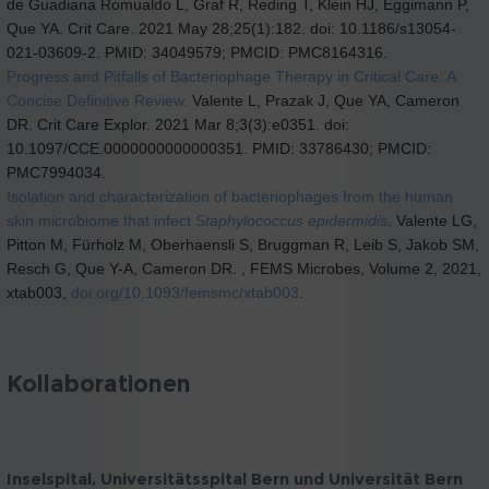
de Guadiana Romualdo L, Graf R, Reding T, Klein HJ, Eggimann P,
Que YA. Crit Care. 2021 May 28;25(1):182. doi: 10.1186/s13054-
021-03609-2. PMID: 34049579; PMCID: PMC8164316.
Progress and Pitfalls of Bacteriophage Therapy in Critical Care: A
Concise Definitive Review.
Valente L, Prazak J, Que YA, Cameron
DR. Crit Care Explor. 2021 Mar 8;3(3):e0351. doi:
10.1097/CCE.0000000000000351. PMID: 33786430; PMCID:
PMC7994034.
Isolation and characterization of bacteriophages from the human
skin microbiome that infect
Staphylococcus epidermidis
. Valente LG,
Pitton M, Fürholz M, Oberhaensli S, Bruggman R, Leib S, Jakob SM,
Resch G, Que Y-A, Cameron DR. , FEMS Microbes, Volume 2, 2021,
xtab003,
doi.org/10.1093/femsmc/xtab003
.
Kollaborationen
Inselspital, Universitätsspital Bern und Universität Bern