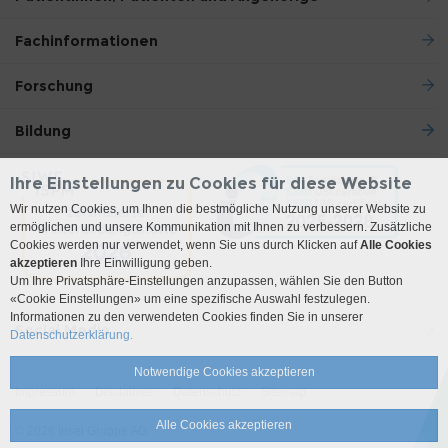
Fachinformationen
Forschung
Bildung
Ihre Einstellungen zu Cookies für diese Website
Wir nutzen Cookies, um Ihnen die bestmögliche Nutzung unserer Website zu
ermöglichen und unsere Kommunikation mit Ihnen zu verbessern. Zusätzliche
Cookies werden nur verwendet, wenn Sie uns durch Klicken auf
Alle Cookies
akzeptieren
Ihre Einwilligung geben.
Um Ihre Privatsphäre-Einstellungen anzupassen, wählen Sie den Button
«Cookie Einstellungen» um eine spezifische Auswahl festzulegen.
Informationen zu den verwendeten Cookies finden Sie in unserer
Social Media
Datenschutzerklärung.
Notwendige Cookies akzeptieren
Impressum
Disclaimer
Datenschutz
Sitemap
Alle Cookies akzeptieren
© 2026 Insel Gruppe AG