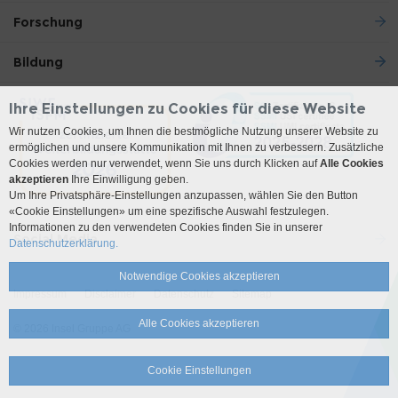
Forschung
Bildung
Ihre Einstellungen zu Cookies für diese Website
Wir nutzen Cookies, um Ihnen die bestmögliche Nutzung unserer Website zu
ermöglichen und unsere Kommunikation mit Ihnen zu verbessern. Zusätzliche
Cookies werden nur verwendet, wenn Sie uns durch Klicken auf
Alle Cookies
akzeptieren
Ihre Einwilligung geben.
Um Ihre Privatsphäre-Einstellungen anzupassen, wählen Sie den Button
«Cookie Einstellungen» um eine spezifische Auswahl festzulegen.
Informationen zu den verwendeten Cookies finden Sie in unserer
Social Media
Datenschutzerklärung.
Notwendige Cookies akzeptieren
Impressum
Disclaimer
Datenschutz
Sitemap
Alle Cookies akzeptieren
© 2026 Insel Gruppe AG
Cookie Einstellungen