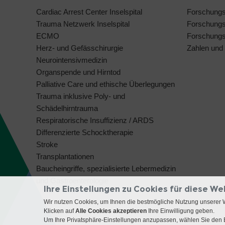
Cardiac Arrest Center Inselspital
Forschung
Trauma Netzwerk Inselspital
Forschungs
ECMO
Forschungsi
Herz- und Gefässchirurgie
Zahlen und
Neurointensivmedizin
Organspende und Hirntod
Palliative Care und ethische Überlegungen
Trauma inklusive Poly- und
Schädelhirntrauma
Respiratorische Insuffizienz / ARDS
Differenzierte Schocktherapie
Stroke
Transplantationen
Baucheingriffe, spezialisierte Lebermedizin
und Gastroenterologie
Ihre Einstellungen zu Cookies für diese We
Wir nutzen Cookies, um Ihnen die bestmögliche Nutzung unserer 
Klicken auf
Alle Cookies akzeptieren
Ihre Einwilligung geben.
Um Ihre Privatsphäre-Einstellungen anzupassen, wählen Sie den B