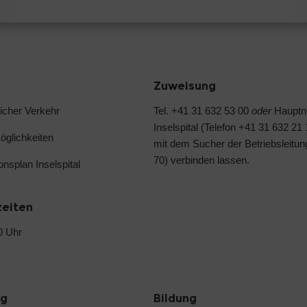
Zuweisung
licher Verkehr
Tel. +41 31 632 53 00
oder
Haupt
Inselspital (Telefon +41 31 632 21
glichkeiten
mit dem Sucher der Betriebsleitun
70) verbinden lassen.
ionsplan Inselspital
zeiten
0 Uhr
ng
Bildung