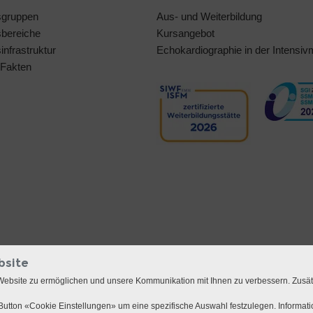
sgruppen
Aus- und Weiterbildung
bereiche
Kursangebot
nfrastruktur
Echokardiographie in der Intensiv
 Fakten
bsite
Website zu ermöglichen und unsere Kommunikation mit Ihnen zu verbessern. Zusä
utton «Cookie Einstellungen» um eine spezifische Auswahl festzulegen. Informat