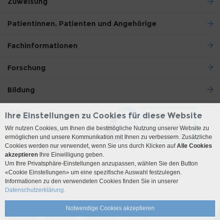
Zuweisung
Patientinnen, Patienten und Angehörige
Fachinformationen
Forschung
Bildung
Ihre Einstellungen zu Cookies für diese Website
Wir nutzen Cookies, um Ihnen die bestmögliche Nutzung unserer Website zu
ermöglichen und unsere Kommunikation mit Ihnen zu verbessern. Zusätzliche
Cookies werden nur verwendet, wenn Sie uns durch Klicken auf
Alle Cookies
akzeptieren
Ihre Einwilligung geben.
Um Ihre Privatsphäre-Einstellungen anzupassen, wählen Sie den Button
«Cookie Einstellungen» um eine spezifische Auswahl festzulegen.
Informationen zu den verwendeten Cookies finden Sie in unserer
Social Media
Datenschutzerklärung.
Notwendige Cookies akzeptieren
Impressum
Disclaimer
Datenschutz
Sitemap