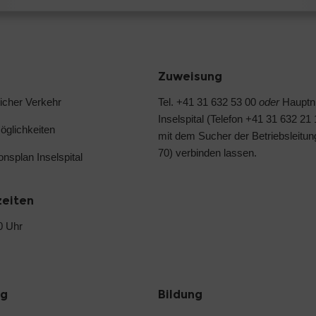
Zuweisung
licher Verkehr
Tel. +41 31 632 53 00
oder
Haupt
Inselspital (Telefon +41 31 632 21
glichkeiten
mit dem Sucher der Betriebsleitun
70) verbinden lassen.
ionsplan Inselspital
zeiten
0 Uhr
ng
Bildung