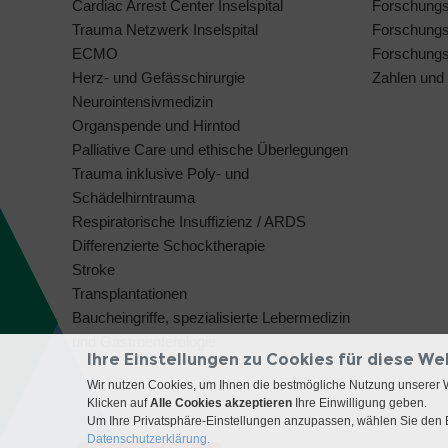
Cardiac Arrest Center Inselspital
Forschung
Trauma Netzwerk Inselspital
Forschungs
ECMO
Forschungsi
Herz- und Gefässchirurgie
Zahlen und
Neurointensivmedizin
Organspende und Hirntod
Palliative Care und ethische Überlegungen
Trauma inklusive Poly- und
Schädelhirntrauma
Respiratorische Insuffizienz / ARDS
Differenzierte Schocktherapie
Stroke
Transplantationen
Baucheingriffe, spezialisierte Lebermedizin
und Gastroenterologie
Ihre Einstellungen zu Cookies für diese We
Wir nutzen Cookies, um Ihnen die bestmögliche Nutzung unserer 
Klicken auf
Alle Cookies akzeptieren
Ihre Einwilligung geben.
Um Ihre Privatsphäre-Einstellungen anzupassen, wählen Sie den B
Datenschutzerklärung.