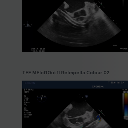
TEE MEInflOutfl ReImpella Colour 02