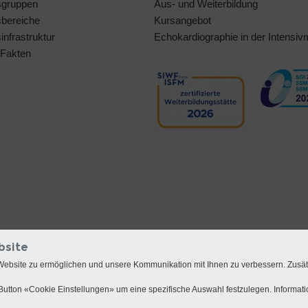
sgruppen
Aus- und Weiterbildung
bereiche
Kursangebot
nfrastruktur
Echokardiographie in der Intensiv
 Fakten
bsite
Website zu ermöglichen und unsere Kommunikation mit Ihnen zu verbessern. Zusä
utton «Cookie Einstellungen» um eine spezifische Auswahl festzulegen. Informat