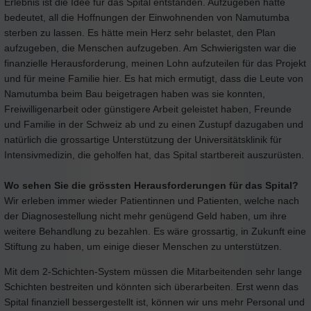
Erlebnis ist die Idee für das Spital entstanden. Aufzugeben hätte
bedeutet, all die Hoffnungen der Einwohnenden von Namutumba
sterben zu lassen. Es hätte mein Herz sehr belastet, den Plan
aufzugeben, die Menschen aufzugeben. Am Schwierigsten war die
finanzielle Herausforderung, meinen Lohn aufzuteilen für das Projekt
und für meine Familie hier. Es hat mich ermutigt, dass die Leute von
Namutumba beim Bau beigetragen haben was sie konnten,
Freiwilligenarbeit oder günstigere Arbeit geleistet haben, Freunde
und Familie in der Schweiz ab und zu einen Zustupf dazugaben und
natürlich die grossartige Unterstützung der Universitätsklinik für
Intensivmedizin, die geholfen hat, das Spital startbereit auszurüsten.
Wo sehen Sie die grössten Herausforderungen für das Spital?
Wir erleben immer wieder Patientinnen und Patienten, welche nach
der Diagnosestellung nicht mehr genügend Geld haben, um ihre
weitere Behandlung zu bezahlen. Es wäre grossartig, in Zukunft eine
Stiftung zu haben, um einige dieser Menschen zu unterstützen.
Mit dem 2-Schichten-System müssen die Mitarbeitenden sehr lange
Schichten bestreiten und könnten sich überarbeiten. Erst wenn das
Spital finanziell bessergestellt ist, können wir uns mehr Personal und