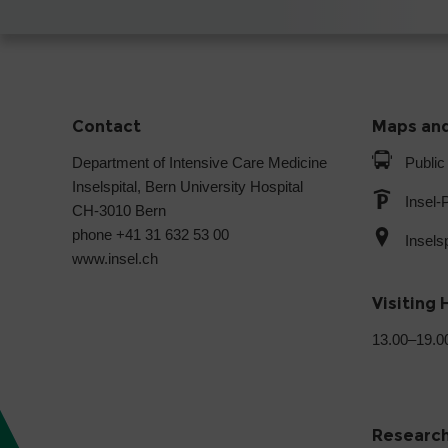
Contact
Maps and
Department of Intensive Care Medicine
Public
Inselspital, Bern University Hospital
Insel-
CH-3010 Bern
phone +41 31 632 53 00
Insels
www.insel.ch
Visiting 
13.00–19.0
Researc