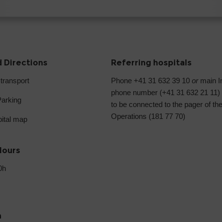
 Directions
Referring hospitals
 transport
Phone +41 31 632 39 10
or
main In
phone number (+41 31 632 21 11)
Parking
to be connected to the pager of th
Operations (181 77 70)
pital map
Hours
0h
h